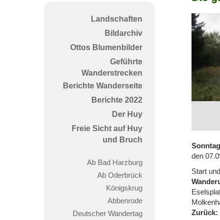
große
Rund
Landschaften
über
Bildarchiv
Stock
Ottos Blumenbilder
und
Geführte
Stein
Wanderstrecken
Berichte Wanderseite
Berichte 2022
Der Huy
Freie Sicht auf Huy
und Bruch
Sonnta
den 07.0
Ab Bad Harzburg
Start un
Ab Oderbrück
Wander
Königskrug
Eselspla
Abbenrode
Molkenha
Zurück:
Deutscher Wandertag