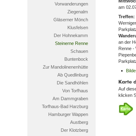
Mittwo
Vorwanderungen
am 02.0
Ziegenalm
Treffen:
Gläserner Mönch
Wernige
Klusfelsen
Parkplat
Der Hohnekamm
Wander
an der H
Steinerne Renne
Renne - 
Schauen
Piepenbe
Buntenbock
Parkplat
Zur Mandolinenenhütte
Bild
Ab Quedlinburg
Karte
Die Sandhöhlen
der
Auf dies
Von Torfhaus
Wande
klicken S
Am Dammgraben
Torfhaus-Bad Harzburg
Hamburger Wappen
Austberg
Der Klotzberg