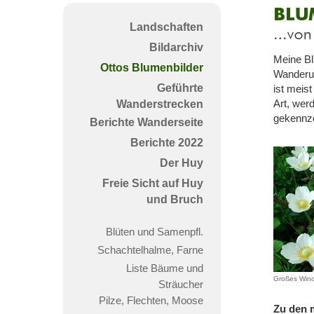
Blum
Landschaften
Otto
Bildarchiv
Wan
Meine Bl
Ottos Blumenbilder
Wanderun
Geführte
ist meis
Art, werd
Wanderstrecken
gekennze
Berichte Wanderseite
Berichte 2022
Der Huy
Freie Sicht auf Huy
und Bruch
Blüten und Samenpfl.
Schachtelhalme, Farne
Liste Bäume und
Großes Wind
Sträucher
Pilze, Flechten, Moose
Zu den m