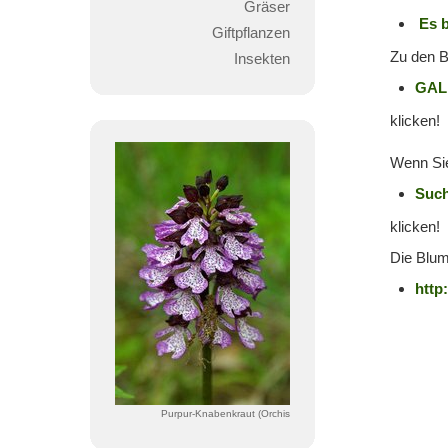
Gräser
Es b
Giftpflanzen
Zu den B
Insekten
GAL
klicken!
Wenn Sie
Such
klicken!
Die Blum
http
Purpur-Knabenkraut (Orchis
purpurea)