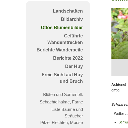
Nacht
(Sola
Landschaften
nigru
Bildarchiv
Ottos Blumenbilder
Geführte
Wanderstrecken
Berichte Wanderseite
Berichte 2022
Der Huy
Freie Sicht auf Huy
und Bruch
Achtung!
giftig!
Blüten und Samenpfl.
Schachtelhalme, Farne
Schwarzer
Liste Bäume und
Weiter z
Sträucher
Pilze, Flechten, Moose
Schwa