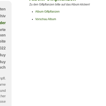
Giftpflanzen
Zu den Giftpflanzen bitte auf das Album klicken!
ten
Album Giftpflanzen
chiv
Vorschau Album
der
rte
ken
ite
022
Huy
 Huy
uch
pfl.
arne
 und
cher
oose