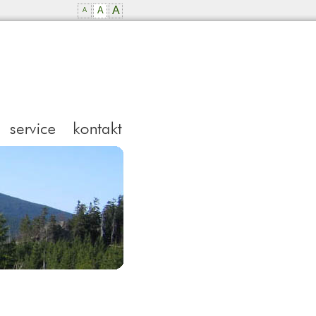
A
A
A