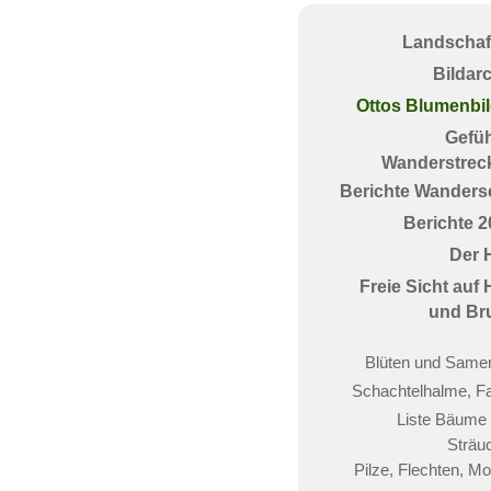
Landschaf
Bildar
Ottos Blumenbil
Gefüh
Wanderstrec
Berichte Wanderse
Berichte 2
Der 
Freie Sicht auf
und Br
Blüten und Samen
Schachtelhalme, F
Liste Bäume
Sträu
Pilze, Flechten, M