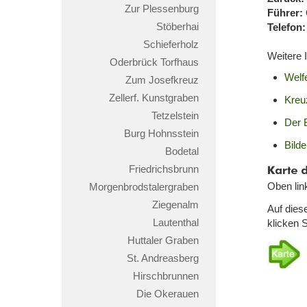
Zur Plessenburg
Führer:
Stöberhai
Telefon:
Schieferholz
Weitere 
Oderbrück Torfhaus
Welf
Zum Josefkreuz
Zellerf. Kunstgraben
Kreu
Tetzelstein
Der 
Burg Hohnsstein
Bild
Bodetal
Karte
Friedrichsbrunn
der
Oben lin
Morgenbrodstalergraben
Wande
Ziegenalm
Auf dies
Lautenthal
klicken S
Huttaler Graben
St. Andreasberg
Hirschbrunnen
Die Okerauen