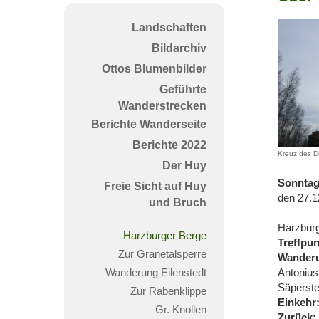
die
Harzb
Landschaften
Berg
Bildarchiv
Ottos Blumenbilder
Geführte
Wanderstrecken
Berichte Wanderseite
Berichte 2022
Kreuz des D
Der Huy
Sonnta
Freie Sicht auf Huy
den 27.1
und Bruch
Harzbur
Harzburger Berge
Treffpun
Zur Granetalsperre
Wander
Wanderung Eilenstedt
Antonius
Säperste
Zur Rabenklippe
Einkehr
Gr. Knollen
Zurück: