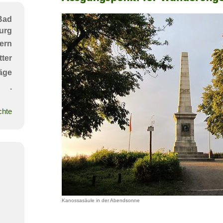
für
Wanderungen
Bad
urg
ern
ter
äge
.
chte
Kanossasäule in der Abendsonne