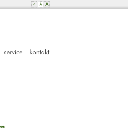
A
A
A