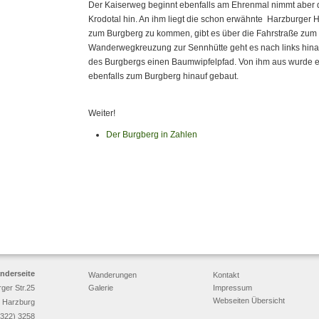
Der Kaiserweg beginnt ebenfalls am Ehrenmal nimmt aber 
Krodotal hin. An ihm liegt die schon erwähnte Harzburger H
zum Burgberg zu kommen, gibt es über die Fahrstraße zum
Wanderwegkreuzung zur Sennhütte geht es nach links hinau
des Burgbergs einen Baumwipfelpfad. Von ihm aus wurde ei
ebenfalls zum Burgberg hinauf gebaut.
Weiter!
Der Burgberg in Zahlen
nderseite
Wanderungen
Kontakt
rger Str.25
Galerie
Impressum
Webseiten Übersicht
 Harzburg
5322) 3258