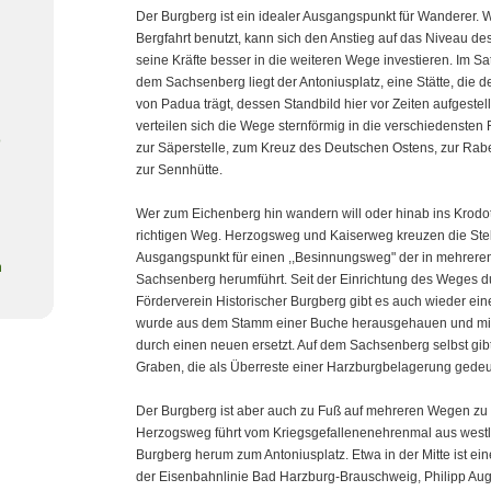
Der Burgberg ist ein idealer Ausgangspunkt für Wanderer. W
Bergfahrt benutzt, kann sich den Anstieg auf das Niveau d
seine Kräfte besser in die weiteren Wege investieren. Im 
dem Sachsenberg liegt der Antoniusplatz, eine Stätte, die 
von Padua trägt, dessen Standbild hier vor Zeiten aufgestel
verteilen sich die Wege sternförmig in die verschiedensten
o
zur Säperstelle, zum Kreuz des Deutschen Ostens, zur Ra
zur Sennhütte.
Wer zum Eichenberg hin wandern will oder hinab ins Krodota
richtigen Weg. Herzogsweg und Kaiserweg kreuzen die Stelle
Ausgangspunkt für einen ,,Besinnungsweg" der in mehrere
n
Sachsenberg herumführt. Seit der Einrichtung des Weges 
Förderverein Historischer Burgberg gibt es auch wieder eine
wurde aus dem Stamm einer Buche herausgehauen und mitt
durch einen neuen ersetzt. Auf dem Sachsenberg selbst gib
Graben, die als Überreste einer Harzburgbelagerung gedeu
Der Burgberg ist aber auch zu Fuß auf mehreren Wegen zu
Herzogsweg führt vom Kriegsgefallenenehrenmal aus westl
Burgberg herum zum Antoniusplatz. Etwa in der Mitte ist ei
der Eisenbahnlinie Bad Harzburg-Brauschweig, Philipp Au