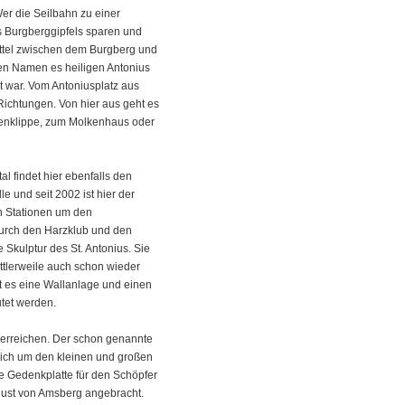
er die Seilbahn zu einer
es Burgberggipfels sparen und
Sattel zwischen dem Burgberg und
den Namen es heiligen Antonius
lt war. Vom Antoniusplatz aus
 Richtungen. Von hier aus geht es
benklippe, zum Molkenhaus oder
l findet hier ebenfalls den
 und seit 2002 ist hier der
n Stationen um den
durch den Harzklub und den
 Skulptur des St. Antonius. Sie
lerweile auch schon wieder
t es eine Wallanlage und einen
tet werden.
 erreichen. Der schon genannte
ich um den kleinen und großen
ne Gedenkplatte für den Schöpfer
gust von Amsberg angebracht.