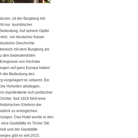
änzen, ist der Burgberg mit
ht nur touristischer
Bedeutung. Auf seinem Gipfel
ehrt, ein deutscher Kaiser
 deutsche Geschichte
zbereich mit dem Burgberg als
zu den bedeutendsten
Ereignisse von höchster
rkungen auf ganz Europa haben
üh die Bedeutung des
vorgelagert ist, erkannt. Ein
iche Hoheiten abstiegen,
rn manifestierte sich politischer
chter. Seit 1929 führt eine
istorischen Erlebnis der
sblick zu ermöglichen.
rungen. Das Hotel wurde in den
ine Gaststätte im Tiroler Stil.
eb und der Gaststätte
erges gibt es seit 2015.