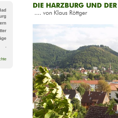
Die
Bad
Harzburg
urg
und
ern
der
ter
Burgberg
äge
....
.
von
chte
Klaus
Röttger