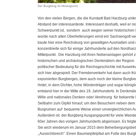
Der Burgberg im Hintergrund
Von den vielen Bergen, die die Kurstadt Bad Harzburg umkr
Abstand der interessanteste. Interessant deshalb, weil er nic
Schwerpunkt ist, sondern auch wegen seiner historischen 
wurde nach alten Überlieferungen einst ein Sachsengott ver
baute hier eine Reichsburg von gewaltigen Ausmaßen und
konzentrierte sich für einige Jahrhunderte auf den Nordhar
Mittelpunkt. Die Harzburg mit ihren Nebenanlagen gehört 
historischen und archäologischen Denkmälern der Region. 
politischer Bedeutung für die Reichsgeschichte mit Auswi
sich hier abgespielt. Der Fremdenverkehr hat dann auch fr
exponierten Burgberges, dem auch noch der kleine Burgberg 
Hotel, in dem Dichter, hohe Würdenträger und sogar königl
entstand hier in der Mitte des 19. Jahrhunderts. In Denkmäle
Wille und nationales Denken oder Verehrung für bekannte Di
Seilbahn zum Gipfel hinauf, um den Besuchern neben dem h
Burgruinen auf bequeme Weise einen unvergleichlichen Au
Außerdem ist der Burgberg Ausgangspunkt für viele Wande
60er Jahren des vorigen Jahrhunderts abgerissen. Es folgte e
Sie wich wiederum im Januar 2015 dem Beherbergungsbetri
,,Aussichtsreich". Einen Baumwipfelpfad am Fuße des Burgb