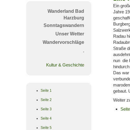
neue
Ein groß
Straß
Wanderland Bad
Jahre 19
Harzburg
geschaff
Burgberg
Sonntagswandern
Salzwerk
Unser Wetter
Radau hi
Wandervorschläge
Radaubrü
Straße d
.
ausdehnt
nun die 
Kultur & Geschichte
hindurch
Das war
verbunde
maroden 
Seite 1
gebaut. 
Weiter z
Seite 2
Seite
Seite 3
Seite 4
Seite 5