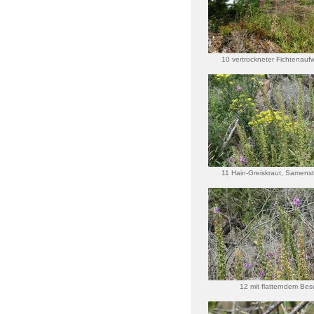
10 vertrockneter Fichtenauf
11 Hain-Greiskraut, Samens
des Finge
12 mit flatterndem Bes