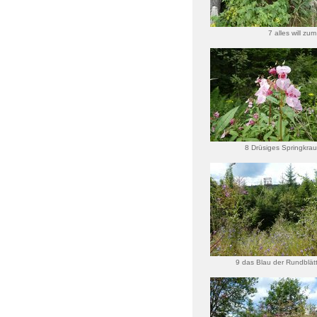
7 alles will zum
8 Drüsiges Springkrau
Einwan
9 das Blau der Rundblät
Glocken