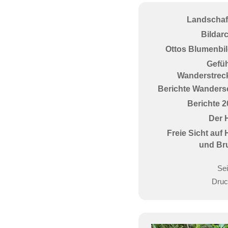
Landschaf
Bildar
Ottos Blumenbil
Gefüh
Wanderstrec
Berichte Wanderse
Berichte 2
Der 
Freie Sicht auf
und Br
Sei
Druc