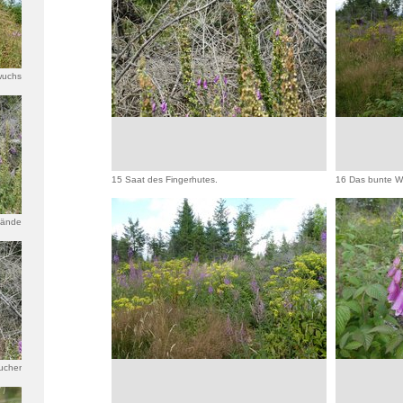
wuchs
15 Saat des Fingerhutes.
16 Das bunte Wa
tände
rhuts
ucher