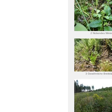
2 Nickendes Winte
3 Gewöhnliche Breitblä
Stendel