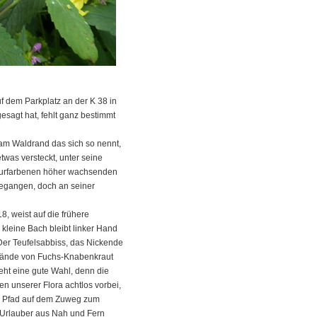
auf dem Parkplatz an der K 38 in
esagt hat, fehlt ganz bestimmt
 am Waldrand das sich so nennt,
twas versteckt, unter seine
rpurfarbenen höher wachsenden
egangen, doch an seiner
 weist auf die frühere
 kleine Bach bleibt linker Hand
 Der Teufelsabbiss, das Nickende
tstände von Fuchs-Knabenkraut
ht eine gute Wahl, denn die
en unserer Flora achtlos vorbei,
e Pfad auf dem Zuweg zum
. Urlauber aus Nah und Fern