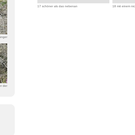
17 schöner als das nebenan
18 mit einem ni
änger
r der