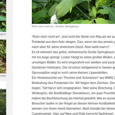
Rühr-mich-nicht-an, Großes Springkraut
rgrün
"Rühr mich nicht an", sind nicht die Worte von Rita als wir 
Polstertal aus dem Auto steigen. Das, wenn sie das jemals g
nach über 60 Jahre ehelichem Glück. Aber weiß man's?.
Es ist vielmehr das gelbe, einheimische Große Springkraut
mir ins Auge springt. Locker hängt es seine großen Blüten, e
unruhigen Blätter. Es wird eingerahmt von weißen und pu
Gemeinen Hohlzahn. Der ist schon weitgehend in Samen g
Sprossspitze zeigt er noch seine kleinen Lippenblüten.
ttrige
Ein Hinweisschild von "Pochen und Schmelzen" am WWW 18,
wurz,
Bedeutung des Polstertals hin. Wir folgen dem Zeichen. Der
liegen. Tief hat er sich eingegraben. Steil seine Böschung.
Wintergrün, die Breitblättrige Stendelwurz, ein paar Fruch
haben die Bachböschung als Heimat gewählt. Wie es aussie
Besucher laufen in der Regel an diesen kleinen Kostbarkeit
werden von ihnen meist übersehen. Bald mündet der klein
Campingplatz. Hier, auf Weg und Platz herrscht Gedrängel