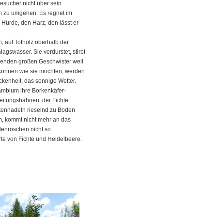
sucher nicht über sein
en zu umgehen. Es regnet im
Hürde, den Harz, den lässt er
en, auf Totholz oberhalb der
agswasser. Sie verdurstet, stirbt
senden großen Geschwister weil
 können wie sie möchten, werden
ockenheit, das sonnige Wetter.
Kambium ihre Borkenkäfer-
Leitungsbahnen der Fichte
htennadeln rieselnd zu Boden
em, kommt nicht mehr an das
denröschen nicht so
te von Fichte und Heidelbeere.