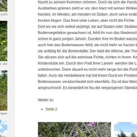
Nacht zu seinem Kommen nehmen. Doch da sich die Harzbe
Ausbleiben grämen zieht er vor, den Harz mit seinen Wolk
Norden, im Westen, am meisten im Süden, doch seine erste 
 Licht
trocken liegen. Das freut viele Leben, aber nicht die Fichte.
Dort wo sie sich selbst verjüngt, sie auf Stuken oder Stubb
Bodenvegetation gewachsen ist, fehlt ihr nun das Niederschl
schon in ganz jungen Jahren. Dursten ihre im Boden wach
auch hier das Bodenwasser fehlt, sie nicht mehr so harzen
sie anfällig für die Borkenkäfer. Der liebt die Wärme, die Tr
Sie stürzen sich auf die wehrlose Fichte, richten in ihrem 
Kinderstube ein. Durch den Fraß ihrer Larven werden die 
t, der
unterbrochen. Dann dauert es nicht mehr lange bis die Fic
derer
fallen. Auch die Heidelbeere hat mit ihrem Durst ein Probl
Bodenwasser, verabschiedet sich ebenfalls. Da ist das Wei
anspruchsvoll. Es besiedelt im Nu die vergangenen Standor
Weiter zu
Seite 2
trigen
blume