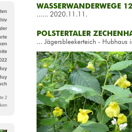
WasserWanderWege
ten
12
chiv
+
der
18......
Polstertaler
rte
2020.11.11.
Zechenhaus
ken
-...
ite
Jägersbleekerteich
022
-
Huy
Hubhaus
 Huy
uch
im
August
te 2
2019
ken