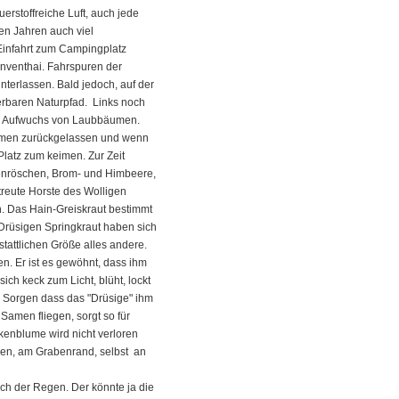
erstoffreiche Luft, auch jede
en Jahren auch viel
Einfahrt zum Campingplatz
onventhai. Fahrspuren der
terlassen. Bald jedoch, auf der
rbaren Naturpfad. Links noch
em Aufwuchs von Laubbäumen.
amen zurückgelassen und wenn
Platz zum keimen. Zur Zeit
denröschen, Brom- und Himbeere,
reute Horste des Wolligen
. Das Hain-Greiskraut bestimmt
 Drüsigen Springkraut haben sich
stattlichen Größe alles andere.
n. Er ist es gewöhnt, dass ihm
ich keck zum Licht, blüht, lockt
e Sorgen dass das "Drüsige" ihm
 Samen fliegen, sorgt so für
kenblume wird nicht verloren
iesen, am Grabenrand, selbst an
ch der Regen. Der könnte ja die