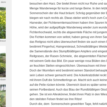
ch dem
besuchen den Harz. Der bietet Ihnen nicht nur Ruhe und sau
chlag
Menge Wanderwege für kurze und lange Beine. In den letzt
Sonnenschein der die Haut bräunt. Schräg gegenüber der 
biegen wir nach rechts ab. Etwas steiler wird's hoch zum C
Harvester, der Fichtenerntemaschinen haben ihre Spuren hin
Höhe, wird der aufgepflügte Wanderweg wieder zum wunde
Fichtenhochwald, rechts die abgeerntete Fläche mit jung
Die Fichten kommen von selbst, haben genug von ihren S
skraut
das Reitgras nicht alles überwuchert finden sie auch einen 
bestimmt Fingerhut, Haingreiskraut, Schmalblättriges Wei
die Samenstände des Stumpfblättrigen Ampfers und eingest
Reitgrases, der Rasen-Schmiele, die abgeernteten Flächen
mit seinem Gelb das Bild. Ein paar wenige rosa Blüten des
an feuchten Stellen eingeschlichen. Überwachsen mit ihrer 
Doch der Wurmfarn wird bestimmt seinen Standort behaupte
sein Leben schwer gemacht wird. Die Ackerkratzdistel reckt s
räser
mit ihrem Duft die Schmetterlinge an. Macht sich auch kein
auf die Pelle rücken könnte. Überreich lässt es später seine
seinen Fortbestand. Auch das Blau der Rundblättrigen Gloc
gehen. Sie ist ein Alleskönner, findet ihren Platz in den W
den steilsten Felsen findet sie ihre Ritze!
Durch die, dem Sonnenschein geweihten Tage, fehlt natürli