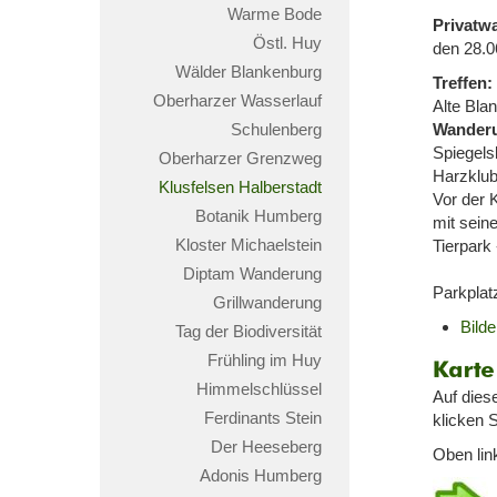
Warme Bode
Privatw
Östl. Huy
den 28.0
Wälder Blankenburg
Treffen:
Oberharzer Wasserlauf
Alte Bla
Schulenberg
Wander
Spiegels
Oberharzer Grenzweg
Harzklubs
Klusfelsen Halberstadt
Vor der K
Botanik Humberg
mit sein
Kloster Michaelstein
Tierpark 
Diptam Wanderung
Parkplat
Grillwanderung
Bild
Tag der Biodiversität
Frühling im Huy
Karte
Himmelschlüssel
Wand
Auf dies
Ferdinants Stein
klicken S
Der Heeseberg
Oben lin
Adonis Humberg