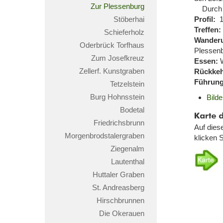
Zur Plessenburg
Durch da
Stöberhai
Profil:
16
Treffen:
Schieferholz
Wander
Oderbrück Torfhaus
Plessenbu
Zum Josefkreuz
Essen:
W
Zellerf. Kunstgraben
Rückkeh
Führung
Tetzelstein
Burg Hohnsstein
Bild
Bodetal
Karte
der
Friedrichsbrunn
Auf dies
Wande
Morgenbrodstalergraben
klicken S
Ziegenalm
Lautenthal
Huttaler Graben
St. Andreasberg
Hirschbrunnen
Die Okerauen