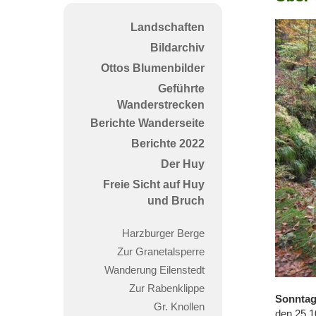
den
Ferdi
Landschaften
zur
Bildarchiv
Pless
Ottos Blumenbilder
Geführte
Wanderstrecken
Berichte Wanderseite
Berichte 2022
Der Huy
Freie Sicht auf Huy
und Bruch
Harzburger Berge
Zur Granetalsperre
Wanderung Eilenstedt
Zur Rabenklippe
Sonnta
Gr. Knollen
den 25.1