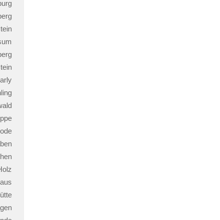
burg
erg
tein
sum
berg
tein
rly
ling
wald
ippe
rode
aben
then
Holz
haus
ütte
agen