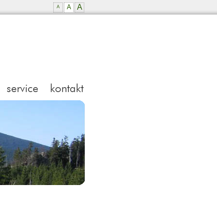
A
A
A