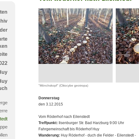
Röderhof
nach
ten
Eilenstedt
chiv
der
rte
ken
ite
022
Huy
 Huy
"Mönchskopf" (Clitocybe geotropa)
uch
Donnerstag
erge
den 3.12.2015
erre
Vom Röderhof nach Eilenstedt
tedt
Treffpunkt:
Ilsenburger Str. Bad Harzburg 9:00 Uhr
ippe
Fahrgemeinschaft bis Röderhof Huy
llen
Wanderung:
Huy Röderhof - duch die Felder - Eilenstedt -