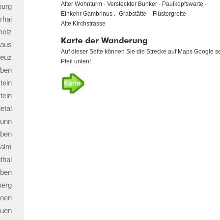
Alter Wohnturm - Versteckter Bunker - Paulkopfswarte -
burg
Einkehr Gambrinus .- Grabstätte - Flüstergrotte -
rhai
Alte Kirchstrasse
holz
Karte
haus
der
Auf dieser Seite können Sie die Strecke auf Maps Google se
Wanderung
reuz
Pfeil unten!
aben
tein
tein
etal
runn
aben
nalm
thal
aben
berg
nnen
auen