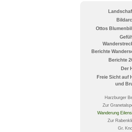
Landschaf
Bildar
Ottos Blumenbil
Gefüh
Wanderstrec
Berichte Wanderse
Berichte 2
Der 
Freie Sicht auf
und Br
Harzburger B
Zur Granetalsp
Wanderung Eilens
Zur Rabenkl
Gr. Kno