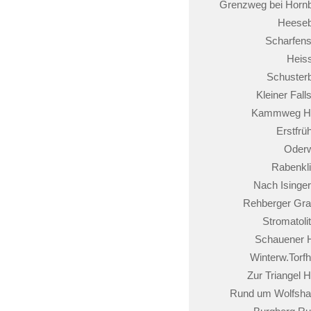
Grenzweg bei Horn
Heeseb
Scharfens
Heis
Schuster
Kleiner Falls
Kammweg Ha
Erstfrüh
Oder
Rabenkl
Nach Isinge
Rehberger Gr
Stromatoli
Schauener 
Winterw.Torf
Zur Triangel H
Rund um Wolfsh