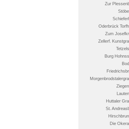
Zur Plessen
Stöbe
Schiefer
Oderbrück Torf
Zum Josefk
Zellerf. Kunstgr
Tetzels
Burg Hohnss
Bod
Friedrichsb
Morgenbrodstalergr
Ziege
Lauten
Huttaler Gr
St. Andreas
Hirschbru
Die Oker