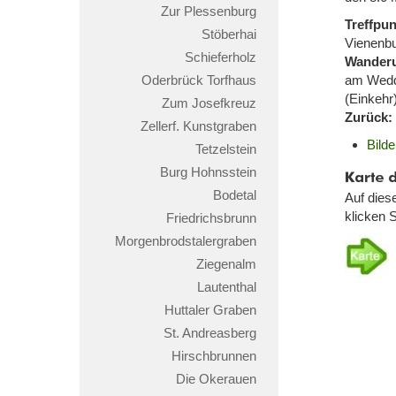
Zur Plessenburg
Treffpun
Stöberhai
Vienenbu
Schieferholz
Wander
Oderbrück Torfhaus
am Wedde
(Einkehr
Zum Josefkreuz
Zurück:
Zellerf. Kunstgraben
Bild
Tetzelstein
Burg Hohnsstein
Karte
der
Bodetal
Auf dies
Wande
klicken S
Friedrichsbrunn
Morgenbrodstalergraben
Ziegenalm
Lautenthal
Huttaler Graben
St. Andreasberg
Hirschbrunnen
Die Okerauen