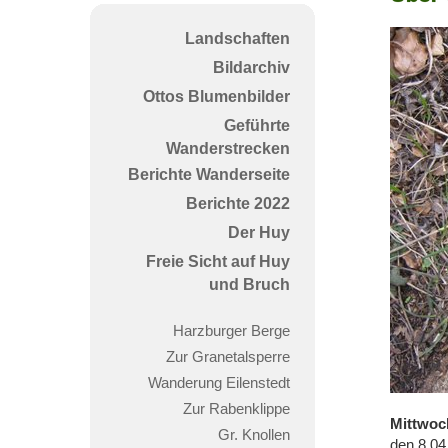
den
Kamm
Landschaften
im
Bildarchiv
Harly
Ottos Blumenbilder
Geführte
Wanderstrecken
Berichte Wanderseite
Berichte 2022
Der Huy
Freie Sicht auf Huy
und Bruch
Harzburger Berge
Zur Granetalsperre
Wanderung Eilenstedt
Zur Rabenklippe
Mittwoc
Gr. Knollen
den 8.04