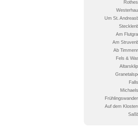
Rothes
Westerha
Um St. Andreas
Stecklen
Am Flutgr
Am Struven
Ab Timmenr
Fels & Wa
Altarskli
Granetalsp
Falls
Michaels
Frühlingswande
Auf dem Kloste
Saßb