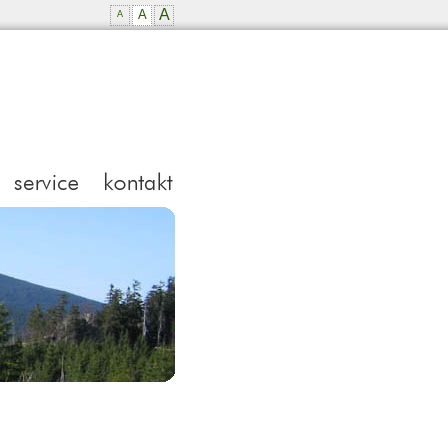
A
A
A