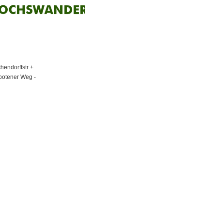
hendorffstr +
rbotener Weg -