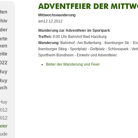
Adventfeier
ten
der
Mittwochswanderung
chiv
am12.12.2012
Mittwochswanderer
der
Wanderung zur Adventfeier im Sportpark
Treffen:
9:00 Uhr Bahnhof Bad Harzburg
rte
Wanderung:
Bahnhof - Am Butterberg - Ilsenburger Str - Eic
ken
Ilsenburger Stieg - Sportplatz - Golfplatz - Schlosspark - Ve
ite
Sportheim Bündheim - Einkehr und Adventfeier.
022
Bilder der Wanderung und Feier
Huy
 Huy
uch
Huy
2012
2012
eier
aude