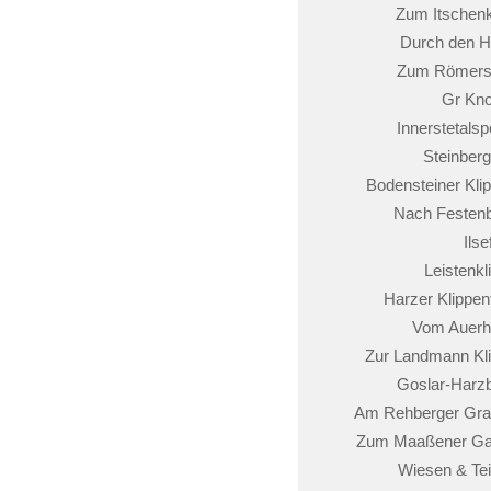
Zum Itschen
Durch den H
Zum Römers
Gr Kno
Innerstetalsp
Steinber
Bodensteiner Kli
Nach Festen
Ilse
Leistenkl
Harzer Klippen
Vom Auerh
Zur Landmann Kl
Goslar-Harz
Am Rehberger Gr
Zum Maaßener Ga
Wiesen & Te