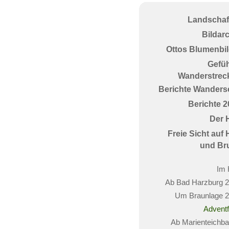
Landschaf
Bildar
Ottos Blumenbil
Gefüh
Wanderstrec
Berichte Wanderse
Berichte 2
Der 
Freie Sicht auf
und Br
Im 
Ab Bad Harzburg 
Um Braunlage 
Adventf
Ab Marienteichb