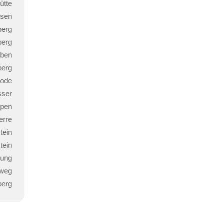
ütte
usen
berg
berg
aben
berg
ode
sser
ppen
erre
tein
tein
rung
rweg
erg