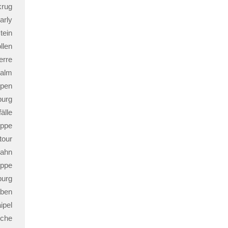
krug
arly
tein
llen
erre
galm
ppen
burg
fälle
ippe
tour
ahn
ippe
burg
aben
ipel
iche