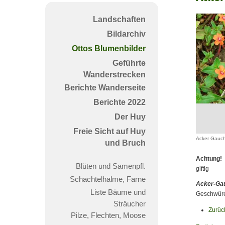
Gauch
(Anaga
Landschaften
arven
Bildarchiv
Ottos Blumenbilder
Geführte
Wanderstrecken
Berichte Wanderseite
Berichte 2022
Der Huy
Freie Sicht auf Huy
Acker Gauch
und Bruch
Achtung!
Blüten und Samenpfl.
giftig
Schachtelhalme, Farne
Acker-Gau
Liste Bäume und
Geschwür
Sträucher
Zurüc
Pilze, Flechten, Moose