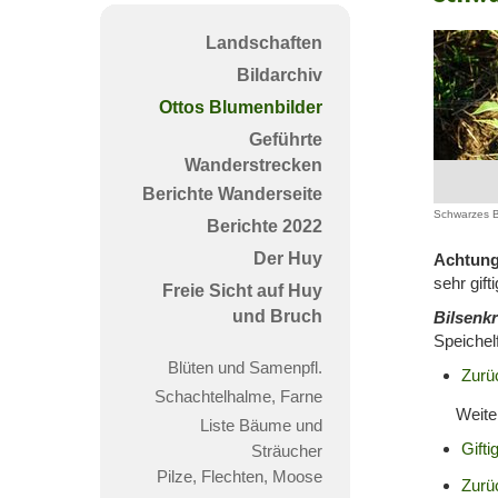
Bilse
Landschaften
Bildarchiv
Ottos Blumenbilder
Geführte
Wanderstrecken
Berichte Wanderseite
Schwarzes B
Berichte 2022
Der Huy
Achtung
sehr gifti
Freie Sicht auf Huy
und Bruch
Bilsenk
Speichel
Blüten und Samenpfl.
Zurü
Schachtelhalme, Farne
Weiter
Liste Bäume und
Gift
Sträucher
Pilze, Flechten, Moose
Zurü