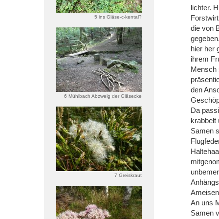
lichter.
Forstwir
5 ins Gläse-c-kental?
die von 
gegeben.
hier her
ihrem Fr
Mensch s
präsenti
den Ansc
6 Mühlbach Abzweig der Gläsecke
Geschöpf
Da passie
krabbelt
Samen st
Flugfede
Haltehaa
mitgenom
unbemerk
7 Greiskraut
Anhängse
Ameisen 
An uns M
Samen v