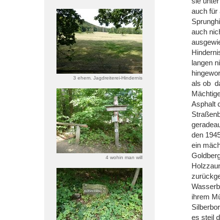
sie unte
auch für
Sprunghi
auch nic
ausgewie
Hinderni
langen n
hingewor
3 ehem. Jagdreiterei-Hindernis
als ob d
Mächtige
Asphalt 
Straßenb
geradeau
den 1945
ein mäch
Goldberg
4 wohin man will
Holzzaun
zurückge
Wasserbe
ihrem Mü
Silberbo
es steil