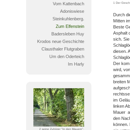
Vom Kattenbach
1 Der Geschi
Adoniswiese
Durch di
Steinkuhlenberg.
Mitten i
Zum Elfenstein
Beste Ge
Asphalt 
Badersleben Huy
sich. Si
Krodos neue Geschichte
Schlaglö
Clausthaler Flutgraben
diesen. 
Um den Oderteich
Schlaglö
Der komm
Im Harly
wird, vo
gesammel
breiten 
aufgesch
rechtsse
im Geläu
linken A
Mauer au
den Nach
können. 
2 seine Zuhörer "In den Mauern".