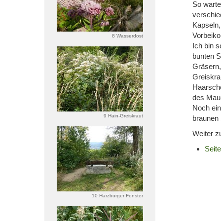
So warte
verschie
Kapseln,
Vorbeik
8 Wasserdost
Ich bin 
bunten S
Gräsern,
Greiskra
Haarscho
des Maue
Noch ein
9 Hain-Greiskraut
braunen 
Weiter z
Seite
10 Harzburger Fenster