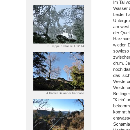
Im Tal v
Wasser d
Leider h
Untergru
am westl
der Quel
Harzburg
wieder. 
3 Treppe Kattnäse 4.12.14
sowieso 
zwischen
drum. Je
noch das
das sich
Westerod
Westerod
Bettinger
4 Harzer Geländer Kattnäse
"Klein" u
bekommt
kommt he
entwässe
Schamlah