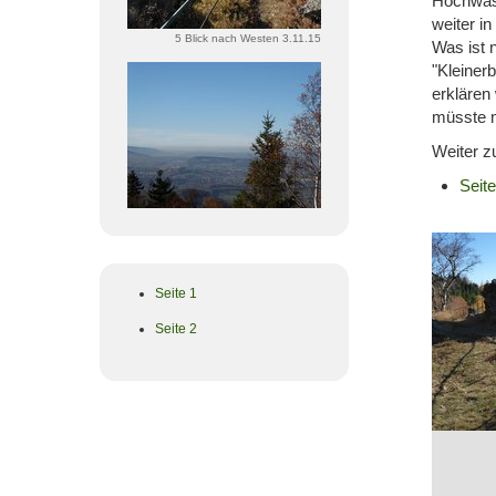
Hochwass
weiter i
5 Blick nach Westen 3.11.15
Was ist 
"Kleiner
erklären
müsste 
Weiter z
Seite
Seite 1
Seite 2