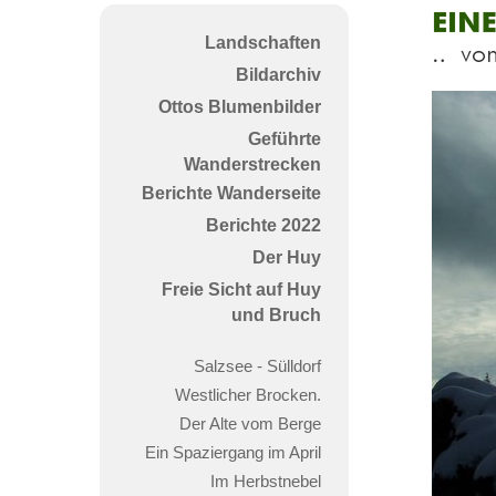
Eine
Landschaften
klei
Bildarchiv
Gesc
Ottos Blumenbilder
vom
Geführte
Katt
Wanderstrecken
der
Berichte Wanderseite
Katt
Berichte 2022
Der Huy
Freie Sicht auf Huy
und Bruch
Salzsee - Sülldorf
Westlicher Brocken.
Der Alte vom Berge
Ein Spaziergang im April
Im Herbstnebel