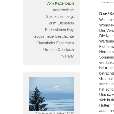
Vom Kattenbach
1 Kattnäse -
Adoniswiese
Der
Steinkuhlenberg.
"Katte
Was so e
im
Zum Elfenstein
Woher k
Neubau
Badersleben Huy
Der Vers
in
Wester
Die Katt
Krodos neue Geschichte
Wartenbe
Clausthaler Flutgraben
Fichtenw
Um den Oderteich
Nordharz
Im Harly
Sonnensc
verdunke
bei trüb
betracht
Grashal
sonst un
hat scho
Und da w
sich in 
Hütten) 
auch ein
2 Zuckerfabrik Schladen 3.12.12