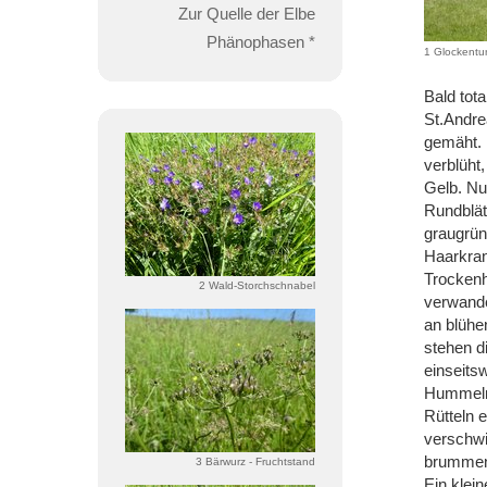
Zur Quelle der Elbe
Phänophasen *
1 Glockentu
Bald tot
St.Andre
gemäht. 
verblüht
Gelb. Nu
Rundblät
graugrün
Haarkran
Trockenh
2 Wald-Storchschnabel
verwande
an blühe
stehen di
einseits
Hummeln.
Rütteln 
verschwi
brummen
3 Bärwurz - Fruchtstand
Ein klei