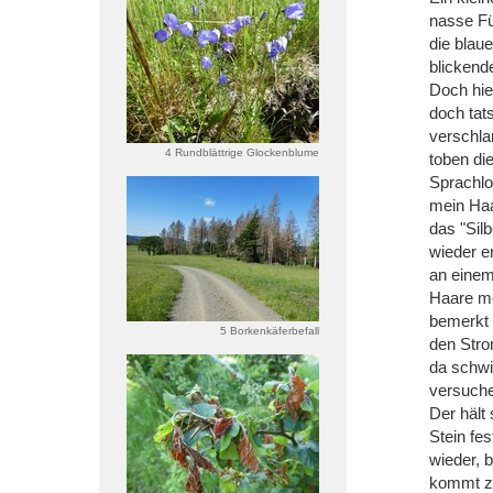
nasse Fü
die blau
blickend
Doch hie
doch tat
verschla
4 Rundblättrige Glockenblume
toben di
Sprachlos
mein Haa
das "Sil
wieder e
an einem
Haare me
bemerkt 
5 Borkenkäferbefall
den Stro
da schwi
versuche
Der hält
Stein fe
wieder, b
kommt zu