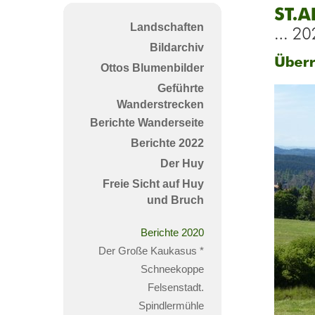
St.A
Landschaften
-
Bildarchiv
Rund
Überr
Ottos Blumenbilder
2020
am
Geführte
Weg
Wanderstrecken
Berichte Wanderseite
Berichte 2022
Der Huy
Freie Sicht auf Huy
und Bruch
Berichte 2020
Der Große Kaukasus *
Schneekoppe
Felsenstadt.
Spindlermühle