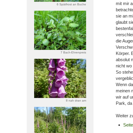
mit mir 
6 Spätfrost an Buche
betracht
sie an m
glaubt si
bestenfa
verschle
die Auge
Verschwu
7 Bach-Ehrenpreis
Körper. 
absolut 
nicht wo 
So stehe
vergebl
Wenn dan
meinen m
wir auf 
8 nah dran am
Park, da
Weiter z
Seite