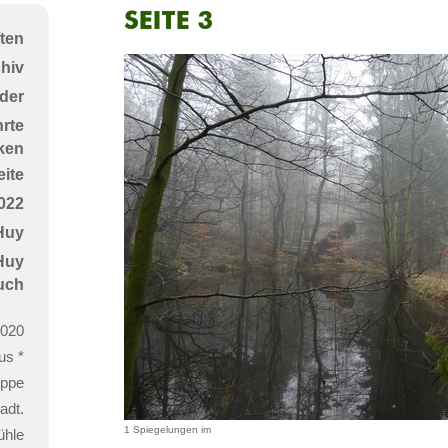
Seite
ten
3
chiv
der
rte
ken
ite
022
Huy
 Huy
uch
2020
us *
ppe
adt.
1 Spiegelungen im
ühle