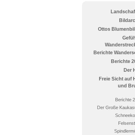
Landschaf
Bildar
Ottos Blumenbil
Gefüh
Wanderstrec
Berichte Wanderse
Berichte 2
Der 
Freie Sicht auf
und Br
Berichte 
Der Große Kaukas
Schneeko
Felsenst
Spindlerm