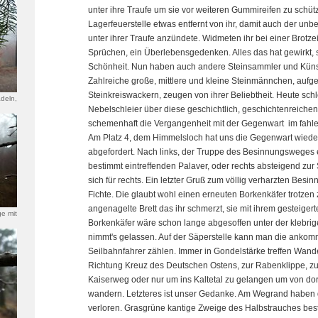
unter ihre Traufe um sie vor weiteren Gummireifen zu schüt
Lagerfeuerstelle etwas entfernt von ihr, damit auch der unbe
unter ihrer Traufe anzündete. Widmeten ihr bei einer Brotze
Sprüchen, ein Überlebensgedenken. Alles das hat gewirkt,
Schönheit. Nun haben auch andere Steinsammler und Künstl
Zahlreiche große, mittlere und kleine Steinmännchen, aufge
Steinkreiswackern, zeugen von ihrer Beliebtheit. Heute schle
deln,
Nebelschleier über diese geschichtlich, geschichtenreich
schemenhaft die Vergangenheit mit der Gegenwart im fah
Am Platz 4, dem Himmelsloch hat uns die Gegenwart wieder
abgefordert. Nach links, der Truppe des Besinnungsweges
bestimmt eintreffenden Palaver, oder rechts absteigend zur 
sich für rechts. Ein letzter Gruß zum völlig verharzten Bes
Fichte. Die glaubt wohl einen erneuten Borkenkäfer trotzen 
angenagelte Brett das ihr schmerzt, sie mit ihrem gesteigert
e mit
Borkenkäfer wäre schon lange abgesoffen unter der klebrig
nimmt's gelassen. Auf der Säperstelle kann man die ank
Seilbahnfahrer zählen. Immer in Gondelstärke treffen Wandere
Richtung Kreuz des Deutschen Ostens, zur Rabenklippe, 
Kaiserweg oder nur um ins Kaltetal zu gelangen um von do
wandern. Letzteres ist unser Gedanke. Am Wegrand haben d
verloren. Grasgrüne kantige Zweige des Halbstrauches b