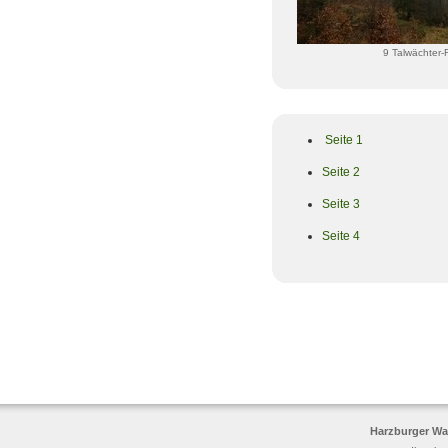
9 Talwächter-
Seite 1
Seite 2
Seite 3
Seite 4
Harzburger Wa