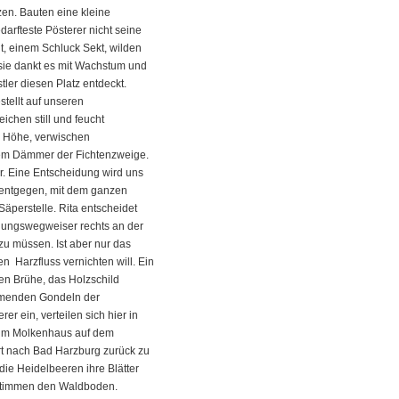
zen. Bauten eine kleine
darfteste Pösterer nicht seine
it, einem Schluck Sekt, wilden
 sie dankt es mit Wachstum und
er diesen Platz entdeckt.
stellt auf unseren
ichen still und feucht
en Höhe, verwischen
lem Dämmer der Fichtenzweige.
. Eine Entscheidung wird uns
 entgegen, mit dem ganzen
Säperstelle. Rita entscheidet
innungswegweiser rechts an der
zu müssen. Ist aber nur das
en Harzfluss vernichten will. Ein
en Brühe, das Holzschild
ommenden Gondeln der
r ein, verteilen sich hier in
zum Molkenhaus auf dem
rt nach Bad Harzburg zurück zu
ie Heidelbeeren ihre Blätter
estimmen den Waldboden.