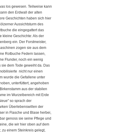
was los gewesen. Teilweise kann
kann den Erdwall der alten
ere Geschichten haben sich hier
 hölzerner Aussichtsturm des
tbuche die eingegattert das
 kleine Geschichte: Als der
enberg ein. Der Forstmeister,
temaschinen zogen sie aus dem
ine Rotbuche Federn lassen,
ine Flunder, noch ein wenig
ag sie dem Tode geweiht da. Das
bilisierte nicht nur einen
m wurde die Gefallene unter
ehoben, unterfüttert, angehoben
n Birkenstamm aus der stabilen
äume im Wurzelbereich mit Erde
 Neue" so sprach der
tarken Überlebenswillen der
ser in Flasche und Blase herbei,
kbar genoss sie seine Pflege und
eine, die wir hier oben auf dem
, zu einem Steinkreis gelegt,