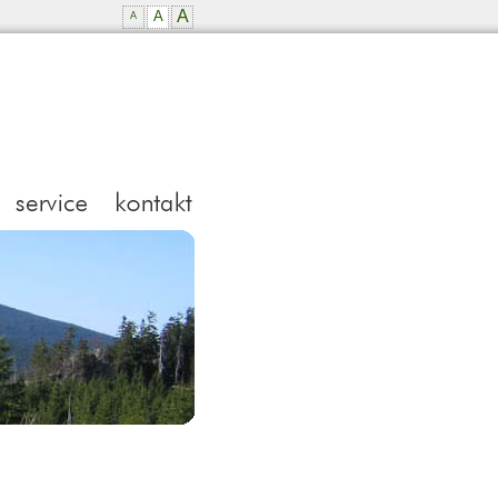
A
A
A