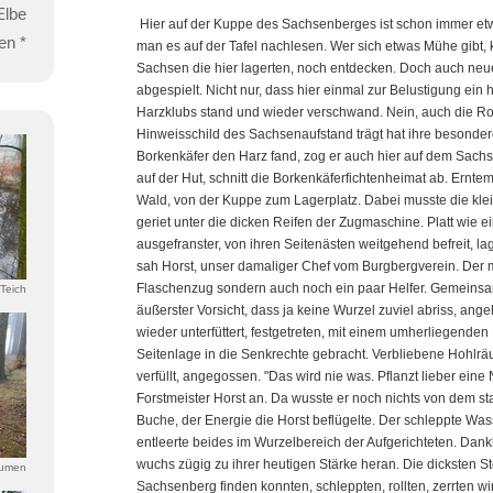
Elbe
Hier auf der Kuppe des Sachsenberges ist schon immer et
en *
man es auf der Tafel nachlesen. Wer sich etwas Mühe gibt, 
Sachsen die hier lagerten, noch entdecken. Doch auch neu
abgespielt. Nicht nur, dass hier einmal zur Belustigung ein
Harzklubs stand und wieder verschwand. Nein, auch die Ro
Hinweisschild des Sachsenaufstand trägt hat ihre besondere
Borkenkäfer den Harz fand, zog er auch hier auf dem Sachs
auf der Hut, schnitt die Borkenkäferfichtenheimat ab. Ern
Wald, von der Kuppe zum Lagerplatz. Dabei musste die kle
geriet unter die dicken Reifen der Zugmaschine. Platt wie e
ausgefranster, von ihren Seitenästen weitgehend befreit, l
sah Horst, unser damaliger Chef vom Burgbergverein. Der mo
Flaschenzug sondern auch noch ein paar Helfer. Gemeinsa
Teich
äußerster Vorsicht, dass ja keine Wurzel zuviel abriss, ang
wieder unterfüttert, festgetreten, mit einem umherliegende
Seitenlage in die Senkrechte gebracht. Verbliebene Hohlr
verfüllt, angegossen. "Das wird nie was. Pflanzt lieber eine
Forstmeister Horst an. Da wusste er noch nichts von dem s
Buche, der Energie die Horst beflügelte. Der schleppte Was
entleerte beides im Wurzelbereich der Aufgerichteten. Dan
wuchs zügig zu ihrer heutigen Stärke heran. Die dicksten St
äumen
Sachsenberg finden konnten, schleppten, rollten, zerrten wir