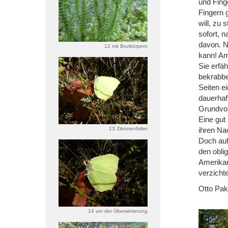
und Finge
Fingern 
will, zu 
sofort, 
davon. N
12 mit Brutkörpern
kann! Am
Sie erfä
bekrabbe
Seiten e
dauerhaft
Grundvo
Eine gut
13 Zitronenfalter
ihren Na
Doch auf
den obli
Amerikan
verzicht
Otto Pa
14 vor der Überwinterung