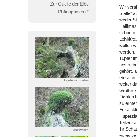
Zur Quelle der Elbe
Wir vera
Phänophasen *
Stelle" 
weder St
Hallimas
schon mi
Lohblüte
wollen w
werden. K
Tupfer im
uns sein
gehört, 
Geschmac
2 geheimnisvolles
weiter d
Grottenk
Fichten 
zu ernte
Felsenkl
Huperzia
Teilweis
ihr Scha
3 Fabelwesen
er, es v