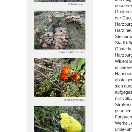
6 Hallimasch
dessen w
Gastrono
der Daue
Harzburg
Harz neu
Steinbru
Stadt tr
Gäste ke
7 am Fichtenstumpf
Harzburg
Widerspr
in unsere
Hannover
absteige
sich dur
aufgeges
nur voll
8 Habichtskraut
Straßenr
gescheck
Forstver
Werke , 
unbekümm