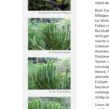
stand da
Beim Kaf
9 zwischen Tier und Pflanze
Mittages
ins Wohn
Fühlern 
Bockkäfe
nicht ge
mache ic
Unbekann
Amerika,
10 Huperzia selago
Raubwanz
Tannen u
sozusage
Wanze, fi
übersteh
Frühjahr 
Nachkomm
verbrin
11 die Teufelsklaue
richtig si
Unser Wa