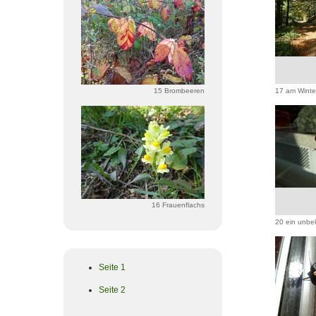
15 Brombeeren
17 am Winte
16 Frauenflachs
20 ein unbe
Seite 1
Seite 2