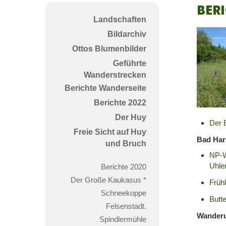
Beri
Landschaften
201
Bildarchiv
Ottos Blumenbilder
Geführte
Wanderstrecken
Berichte Wanderseite
Berichte 2022
Der Huy
Der 
Freie Sicht auf Huy
Bad Har
und Bruch
NP-W
Uhle
Berichte 2020
Der Große Kaukasus *
Früh
Schneekoppe
Butt
Felsenstadt.
Wander
Spindlermühle