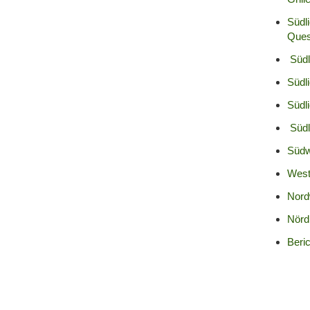
Südl
Ques
Südl
Südli
Südl
Südl
Südw
West
Nord
Nörd
Beri