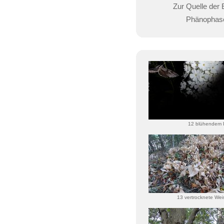
Zur Quelle der 
Phänophas
12 blühendem 
13 vertrocknete Wei