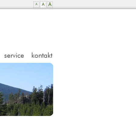
A
A
A