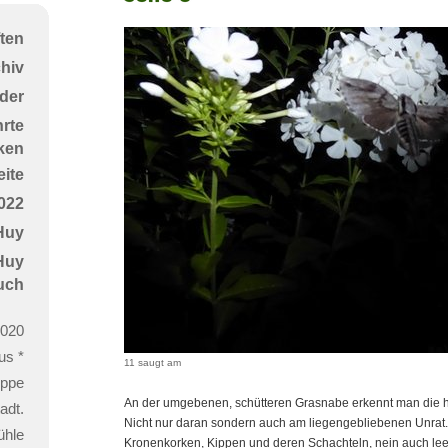
3
ten
chiv
der
rte
ken
ite
022
Huy
 Huy
uch
2020
us *
11 saugt am
ppe
An der umgebenen, schütteren Grasnabe erkennt man die hä
adt.
Nicht nur daran sondern auch am liegengebliebenen Unrat. 
ühle
Kronenkorken, Kippen und deren Schachteln, nein auch leer