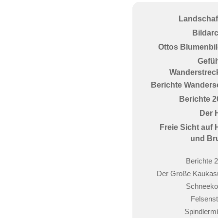
Landschaf
Bildar
Ottos Blumenbil
Gefüh
Wanderstrec
Berichte Wanderse
Berichte 2
Der 
Freie Sicht auf
und Br
Berichte 
Der Große Kaukas
Schneeko
Felsenst
Spindlerm