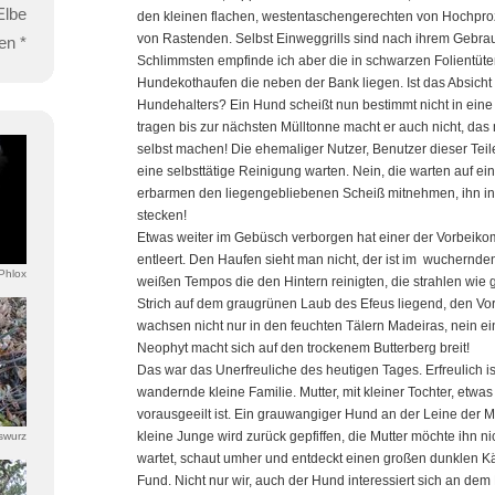
Elbe
den kleinen flachen, westentaschengerechten von Hochpr
von Rastenden. Selbst Einweggrills sind nach ihrem Gebrau
en *
Schlimmsten empfinde ich aber die in schwarzen Folientüt
Hundekothaufen die neben der Bank liegen. Ist das Absicht
Hundehalters? Ein Hund scheißt nun bestimmt nicht in eine 
tragen bis zur nächsten Mülltonne macht er auch nicht, das
selbst machen! Die ehemaliger Nutzer, Benutzer dieser Tei
eine selbsttätige Reinigung warten. Nein, die warten auf e
erbarmen den liegengebliebenen Scheiß mitnehmen, ihn in
stecken!
Etwas weiter im Gebüsch verborgen hat einer der Vorbei
entleert. Den Haufen sieht man nicht, der ist im wuchernde
Phlox
weißen Tempos die den Hintern reinigten, die strahlen wie
Strich auf dem graugrünen Laub des Efeus liegend, den V
wachsen nicht nur in den feuchten Tälern Madeiras, nein ei
Neophyt macht sich auf den trockenem Butterberg breit!
Das war das Unerfreuliche des heutigen Tages. Erfreulich is
wandernde kleine Familie. Mutter, mit kleiner Tochter, etwas 
vorausgeeilt ist. Ein grauwangiger Hund an der Leine der Mu
kleine Junge wird zurück gepfiffen, die Mutter möchte ihn n
swurz
wartet, schaut umher und entdeckt einen großen dunklen Käfe
Fund. Nicht nur wir, auch der Hund interessiert sich an de