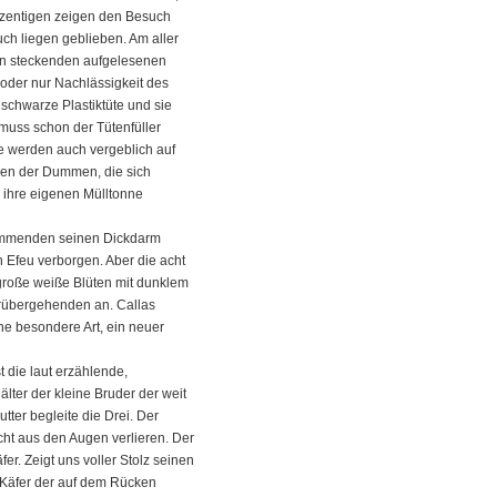
ozentigen zeigen den Besuch
ch liegen geblieben. Am aller
en steckenden aufgelesenen
 oder nur Nachlässigkeit des
schwarze Plastiktüte und sie
 muss schon der Tütenfüller
le werden auch vergeblich auf
inen der Dummen, die sich
 ihre eigenen Mülltonne
kommenden seinen Dickdarm
n Efeu verborgen. Aber die acht
 große weiße Blüten mit dunklem
orübergehenden an. Callas
ne besondere Art, ein neuer
t die laut erzählende,
älter der kleine Bruder der weit
tter begleite die Drei. Der
icht aus den Augen verlieren. Der
r. Zeigt uns voller Stolz seinen
m Käfer der auf dem Rücken