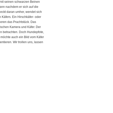
 mit seinen schwarzen Beinen
dann nachdem er sich auf die
 leckt daran umher, wendet sich
n Käfers. Ein Hirschkäfer- oder
ieren das Prachtstück. Das
wischen Kamera und Käfer. Der
hn betrachten. Doch Hundepfote,
öchte auch ein Bild vom Käfer
tieren. Wir trollen uns, lassen