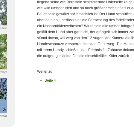
liegend seine wie Bernstein schimmernde Unterseite zeigt,
wie wild umher rudert und so noch größer erscheint als er 
Bauchseite gewälzt hat tatsächlich ist. Der Hund schnüffelt,
aber bald ab, überlässt uns die Betrachtung des forteilende
ein Nashornkäferweibchen? Wir rätseln alle umher, fotograf
 Ulme
gefällt dem Hund aber gar nicht, der drängelt sich immer z
stürmt davon, will weg von den 12 Augen, der Kamera die i
Hundeschnauze versperren ihm den Fluchtweg. Die Mama m
mit ihrem Handy schießen, das Erlebnis für Zuhause dokumen
die aufgeregte kleine Familie einschließlich Käfer zurück.
Weiter zu
platz
Seite 4
ttfall