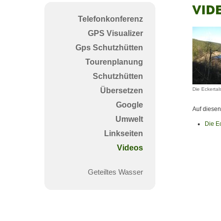
Vide
Telefonkonferenz
aus
GPS Visualizer
dem
Gps Schutzhütten
Har
Tourenplanung
Schutzhütten
Übersetzen
Die Eckertal
Google
Auf diesen
Umwelt
Die Ec
Linkseiten
Videos
Geteiltes Wasser