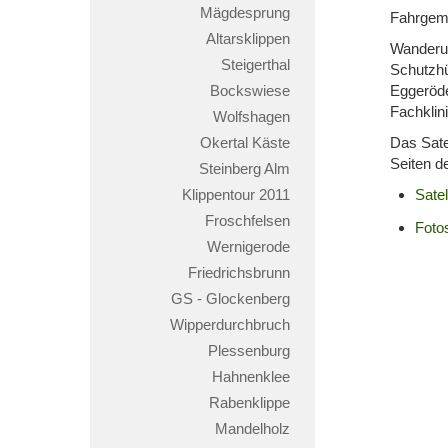
Mägdesprung
Fahrgeme
Altarsklippen
Wanderun
Steigerthal
Schutzhü
Bockswiese
Eggeröd
Fachklin
Wolfshagen
Okertal Käste
Das Sate
Seiten d
Steinberg Alm
Klippentour 2011
Satel
Froschfelsen
Foto
Wernigerode
Friedrichsbrunn
GS - Glockenberg
Wipperdurchbruch
Plessenburg
Hahnenklee
Rabenklippe
Mandelholz