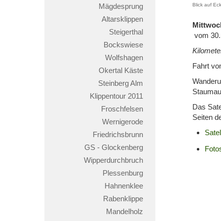
Mägdesprung
Blick auf Ec
Altarsklippen
Mittwoc
Steigerthal
vom 30.
Bockswiese
Kilomete
Wolfshagen
Fahrt vo
Okertal Käste
Wanderun
Steinberg Alm
Staumaue
Klippentour 2011
Das Sate
Froschfelsen
Seiten d
Wernigerode
Satel
Friedrichsbrunn
GS - Glockenberg
Foto
Wipperdurchbruch
Plessenburg
Hahnenklee
Rabenklippe
Mandelholz