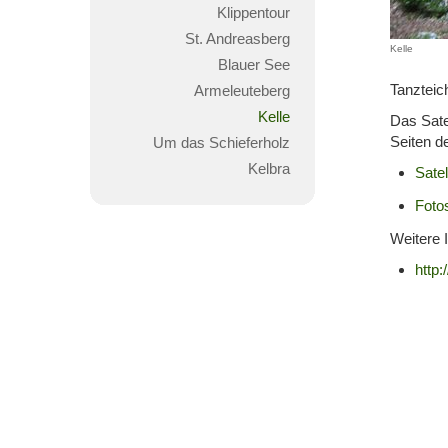
Klippentour
St. Andreasberg
Kelle
Blauer See
Tanzteic
Armeleuteberg
Kelle
Das Sate
Seiten d
Um das Schieferholz
Kelbra
Satel
Foto
Weitere I
http: